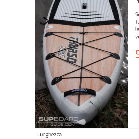
S
t
l
v
Lunghezza