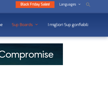
Black Friday Sales!
Languages
me
Sup Boards
I migliori Sup gonfiabili